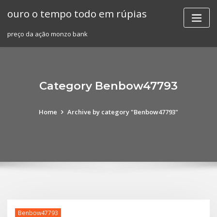
Skip
ouro o tempo todo em rúpias
to
content
preço da ação monzo bank
Category Benbow47793
Home
Archive by category "Benbow47793"
Benbow47793