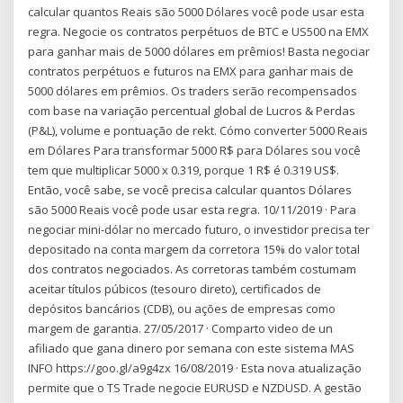
calcular quantos Reais são 5000 Dólares você pode usar esta
regra. Negocie os contratos perpétuos de BTC e US500 na EMX
para ganhar mais de 5000 dólares em prêmios! Basta negociar
contratos perpétuos e futuros na EMX para ganhar mais de
5000 dólares em prêmios. Os traders serão recompensados
com base na variação percentual global de Lucros & Perdas
(P&L), volume e pontuação de rekt. Cómo converter 5000 Reais
em Dólares Para transformar 5000 R$ para Dólares sou você
tem que multiplicar 5000 x 0.319, porque 1 R$ é 0.319 US$.
Então, você sabe, se você precisa calcular quantos Dólares
são 5000 Reais você pode usar esta regra. 10/11/2019 · Para
negociar mini-dólar no mercado futuro, o investidor precisa ter
depositado na conta margem da corretora 15% do valor total
dos contratos negociados. As corretoras também costumam
aceitar títulos púbicos (tesouro direto), certificados de
depósitos bancários (CDB), ou ações de empresas como
margem de garantia. 27/05/2017 · Comparto video de un
afiliado que gana dinero por semana con este sistema MAS
INFO https://goo.gl/a9g4zx 16/08/2019 · Esta nova atualização
permite que o TS Trade negocie EURUSD e NZDUSD. A gestão