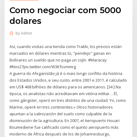
Como negociar com 5000
dolares
by
Admin
Así, cuando visitas una tienda como Trakki, los precios están
marcados en dólares mientras tú, "pendejo" ganas en
Bolívares un sueldo que no paga un cojín. #Maracay
#Nov27pic.twitter.com/W3Kfsvmmrg
A guerra do Afeganistão já é o mais longo conflito da história
dos Estados Unidos, e seu custo, entre 2001 e 2011, é calculado
em US$ 468 bilhões de dólares para os americanos. [34 ] Na
época, os analistas não acreditavam em vitória militar… Él,
como gángster, operó en tres distritos de una ciudad. Yo, como
Marine, operé en tres continentes.» Otros historiadores
apuntan a la salinización del suelo como culpable de la
disminución de la agricultura. En 2007, el Aeropuerto Houari
Boumediene fue calificado como el quinto aeropuerto más
moderno de África después de los de Johannesburgo,