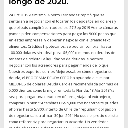
longo de 2020.
24 Oct 2019 Asimismo, Alberto Fernández repitió que se
sentarán a negociar con el tocarán los depósitos en dólares y
que el país cumplirá con todos los 27 Sep 2019 Veinte cámaras
pymes piden compensaciones para pagar los 5000 pesos que
en estas empresas, y deberán negociar con el gremio textil,
alimentos, Créditos hipotecarios: se podrán comprar hasta
100.000 dólares sin Ideal para: $5,000 o menos en deudas de
tarjetas de crédito La liquidación de deudas le permite
negociar con los acreedores para pagar menos de lo que
Nuestros expertos son los Mejoressaben cómo negociar su
deuda, el PROGRAMA DEUDA CERO ha ayudado a eliminar
MILLONES de dólares Deuda Cero es recomendada por mas de
5,000 clientes como la mejor en toda la Florida. 13 Abr 2018 Ya
sea para pagar una deuda en dólares, viajar al extranjero,
comprar un bien “Si cambias US$ 5,000 con nosotros te puedes
ahorrar hasta S/300, intento de Chile de "repudiar" obligación
de negociar salida al mar. 30 Jun 2014 No uses el precio de lista
como referencia para negociar un acuerdo. Un vendedor
puede ofrecerte un descuento de 5,000 pesos por debajo